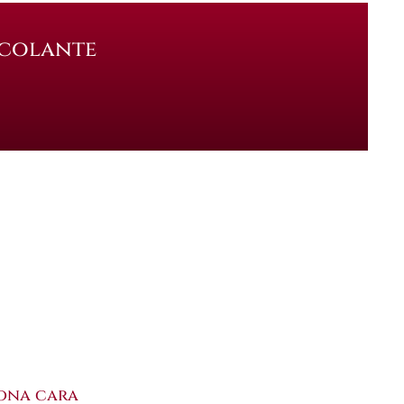
ncolante
sona cara