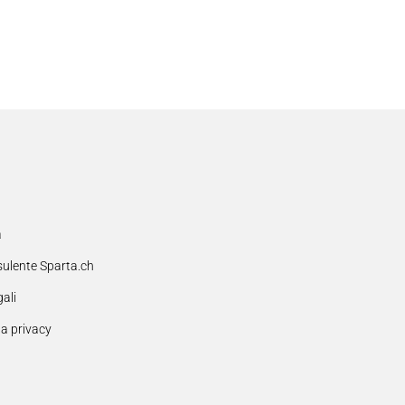
a
sulente Sparta.ch
gali
la privacy